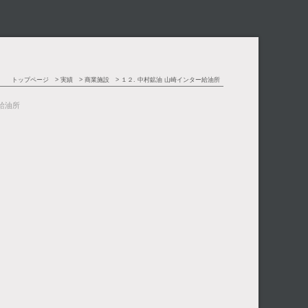
トップページ
実績
商業施設
１２. 中村鉱油 山崎インター給油所
給油所