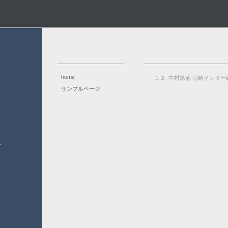
home
１２. 中村鉱油 山崎インター
サンプルページ