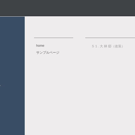
home
５１. 大 林 邸（改装）
サンプルページ