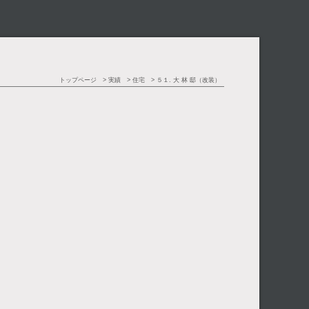
トップページ
実績
住宅
５１. 大 林 邸（改装）