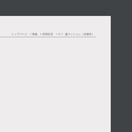
トップページ
実績
共同住宅
５７. 森マンション（京都市）
）