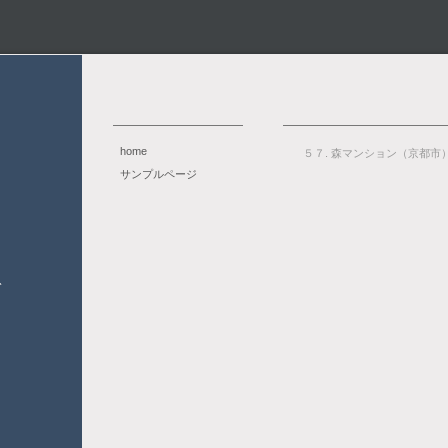
home
５７. 森マンション（京都市
サンプルページ