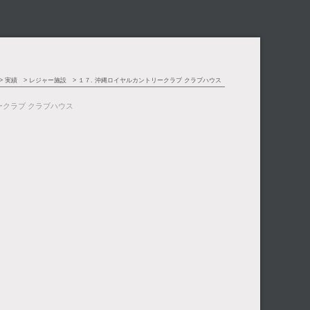
実績
レジャー施設
１７. 沖縄ロイヤルカントリークラブ クラブハウス
ークラブ クラブハウス