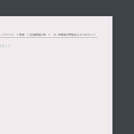
トップページ
実績
広域開発計画
９. 沖縄海洋博覧会エキスポランド
ポランド