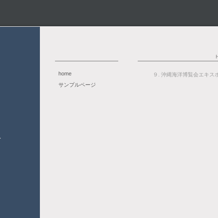
home
９. 沖縄海洋博覧会エキス
サンプルページ