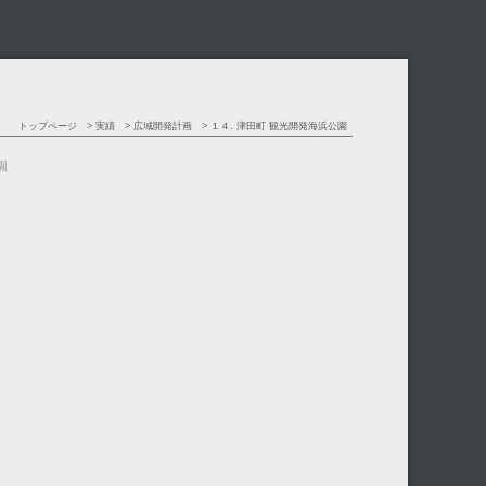
トップページ
実績
広域開発計画
１４. 津田町 観光開発海浜公園
園