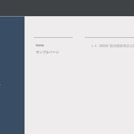
home
１４. 津田町 観光開発海浜公
サンプルページ