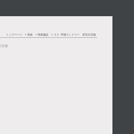
トップページ
実績
商業施設
３３. 甲陽ランドリー 居宅付店舗
付店舗