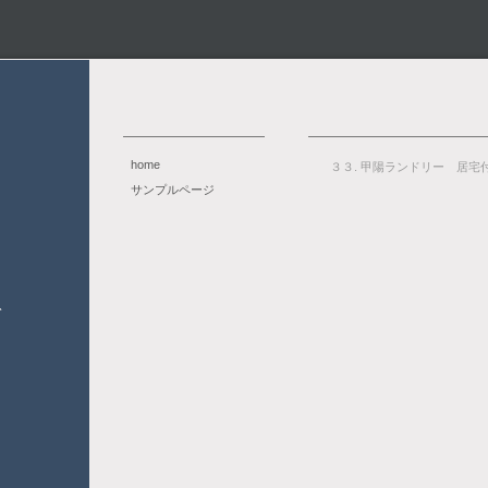
home
３３. 甲陽ランドリー 居宅
サンプルページ