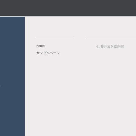
home
４. 藤井放射線医院
サンプルページ