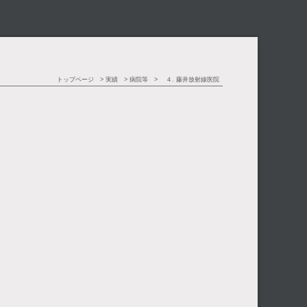
トップページ
実績
病院等
４. 藤井放射線医院