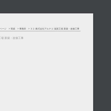
ページ
実績
事務所
３２.株式会社アルテコ 滋賀工場 新築・改修工事
工場 新築・改修工事