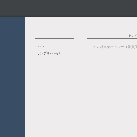
トップ
home
３２.株式会社アルテコ 滋賀
サンプルページ